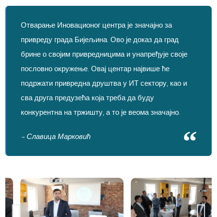
Отварање Иновационог центра је значајно за
привреду града Бијељина. Ово је доказ да град
брине о својим привредницима и унапређује своје
пословно окружење. Овај центар највише ће
подржати привредна друштва у ИТ сектору, као и
сва друга предузећа која треба да буду
конкурентна на тржишту, а то је веома значајно.
- Славица Марковић