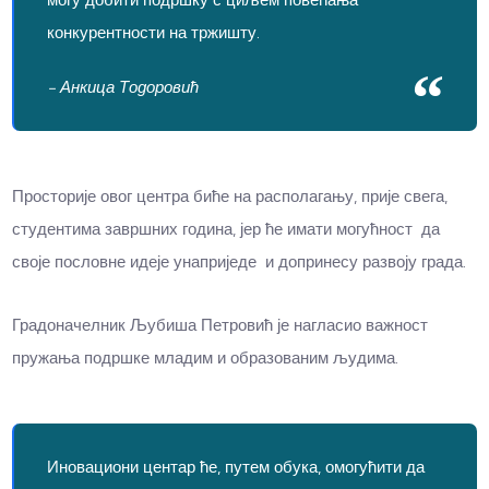
конкурентности на тржишту.
- Анкица Тодоровић
Просторије овог центра биће на располагању, прије свега,
студентима завршних година, јер ће имати могућност да
своје пословне идеје унаприједе и допринесу развоју града.
Градоначелник Љубиша Петровић је нагласио важност
пружања подршке младим и образованим људима.
Иновациони центар ће, путем обука, омогућити да