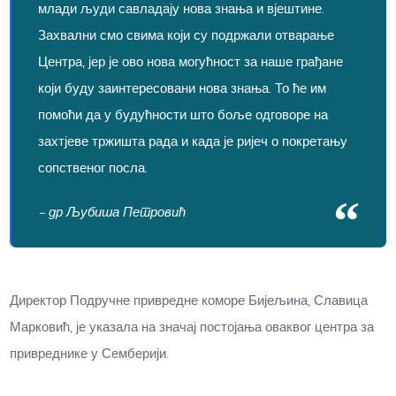
млади људи савладају нова знања и вјештине.
Захвални смо свима који су подржали отварање
Центра, јер је ово нова могућност за наше грађане
који буду заинтересовани нова знања. То ће им
помоћи да у будућности што боље одговоре на
захтјеве тржишта рада и када је ријеч о покретању
сопственог посла.
- др Љубиша Петровић
Директор Подручне привредне коморе Бијељина, Славица
Марковић, је указала на значај постојања оваквог центра за
привреднике у Семберији.