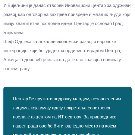
У Бијељини је данас отворен Иновациони центар за одрживи
развој, као одговор на захтјеве привреде и младих људи који
имају квалитетне пословне идеје. Центар је основао Град
Бијељина.
Шеф Одсјека за локални економски развој и европске
интеграције, који ће, уједно, координисати радом Центра,
Анкица Тодоровић је истакла да је ово значајна новина у
нашем граду.
Центар ће пружати подршку младим, незапосленим
лицима, која имају идеју покретања сопственог
посла, с акцентом на ИТ сектору. За привреднике
нашег града ово ће бити још једно мјесто на којем
могу добити подршку с циљем повећања