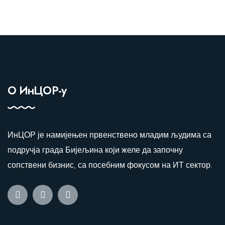
О ИнЦОР-у
ИнЦОР је намијењен првенствено младим људима са
подручја града Бијељина који желе да започну
сопствени бизнис, са посебним фокусом на ИТ сектор.