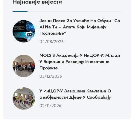
Најновије вијести
Јавни Позив За Учешће На Обуци “Са
AI На Ти – Алати Који Мијењају
Пословање”
04/08/2026
NOESIS Академија У ИнЦОР-У: Млади
У Бијељини Развијају Иновативне
Пројекте
03/12/2026
У ИнЦОР-У Завршена Кампања О
Безбједности Дјеце У Саобраћају
02/11/2026