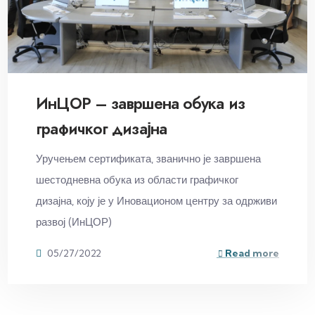
ИнЦОР – завршена обука из
графичког дизајна
Уручењем сертификата, званично је завршена
шестодневна обука из области графичког
дизајна, коју је у Иновационом центру за одрживи
развој (ИнЦОР)
05/27/2022
Read more