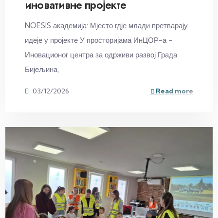
иновативне пројекте
NOESIS академија: Мјесто гдје млади претварају
идеје у пројекте У просторијама ИнЦОР-а –
Иновационог центра за одрживи развој Града
Бијељина,
03/12/2026
Read more