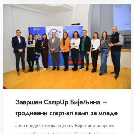
Завршен CampUp Бијељина –
тродневни старт-ап камп за младе
Јача предузетничка сцена у Бијељини: завршен