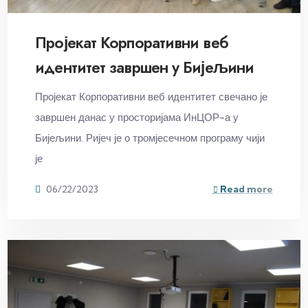
Пројекат Корпоративни веб
идентитет завршен у Бијељини
Пројекат Корпоративни веб идентитет свечано је
завршен данас у просторијама ИнЦОР-а у
Бијељини. Ријеч је о тромјесечном програму чији
је
06/22/2023
Read more