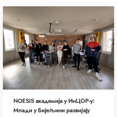
NOESIS академија у ИнЦОР-у:
Млади у Бијељини развијају