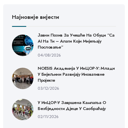
Најновије вијести
Јавни Позив За Учешће На Обуци “Са
AI На Ти – Алати Који Мијењају
Пословање”
04/08/2026
NOESIS Академија У ИнЦОР-У: Млади
У Бијељини Развијају Иновативне
Пројекте
03/12/2026
У ИнЦОР-У Завршена Кампања О
Безбједности Дјеце У Саобраћају
02/11/2026