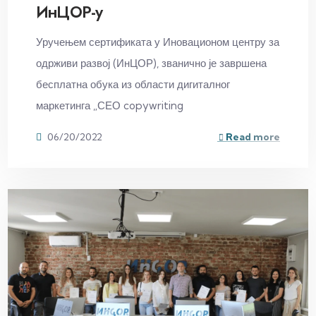
ИнЦОР-у
Уручењем сертификата у Иновационом центру за
одрживи развој (ИнЦОР), званично је завршена
бесплатна обука из области дигиталног
маркетинга „СЕО copywriting
06/20/2022
Read more