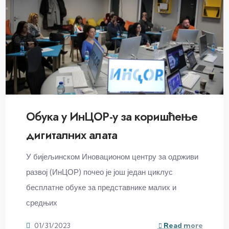
Обука у ИнЦОР-у за коришћење
дигиталних алата
У бијељинском Иновационом центру за одрживи
развој (ИнЦОР) почео је још један циклус
бесплатне обуке за представнике малих и
средњих
01/31/2023
Read more