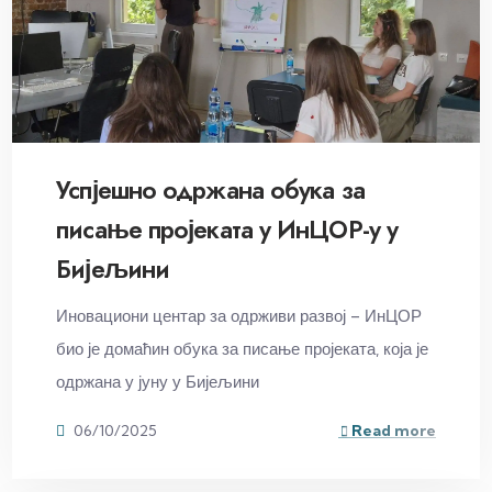
Успјешно одржана обука за
писање пројеката у ИнЦОР-у у
Бијељини
Иновациони центар за одрживи развој – ИнЦОР
био је домаћин обука за писање пројеката, која је
одржана у јуну у Бијељини
06/10/2025
Read more