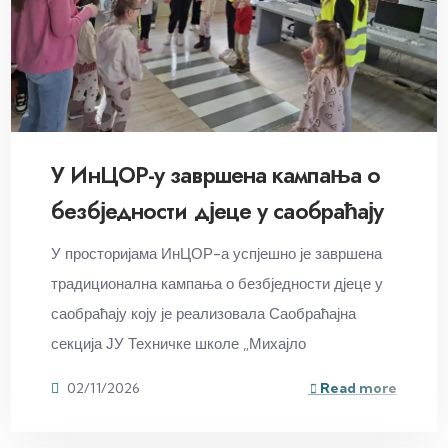
У ИнЦОР-у завршена кампања о
безбједности дјеце у саобраћају
У просторијама ИнЦОР-а успјешно је завршена
традиционална кампања о безбједности дјеце у
саобраћају коју је реализовала Саобраћајна
секција ЈУ Техничке школе „Михајло
02/11/2026
Read more