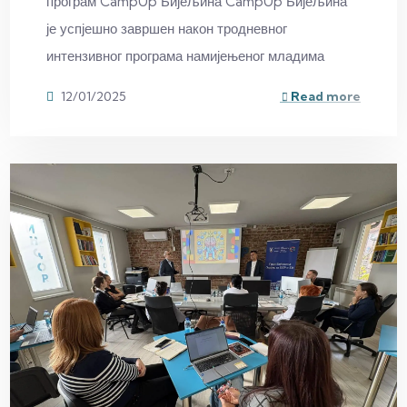
програм CampUp Бијељина CampUp Бијељина
је успјешно завршен након тродневног
интензивног програма намијењеног младима
12/01/2025
Read more