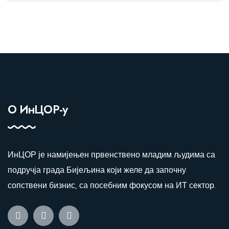
О ИнЦОР-у
ИнЦОР је намијењен првенствено младим људима са
подручја града Бијељина који желе да започну
сопствени бизнис, са посебним фокусом на ИТ сектор.