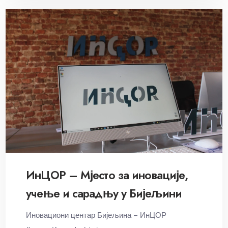
ИнЦОР – Мјесто за иновације,
учење и сарадњу у Бијељини
Иновациони центар Бијељина – ИнЦОР