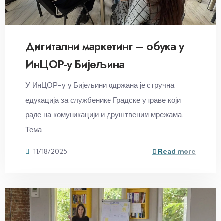
Дигитални маркетинг – обука у
ИнЦОР-у Бијељина
У ИнЦОР-у у Бијељини одржана је стручна
едукација за службенике Градске управе који
раде на комуникацији и друштвеним мрежама.
Тема
11/18/2025
Read more