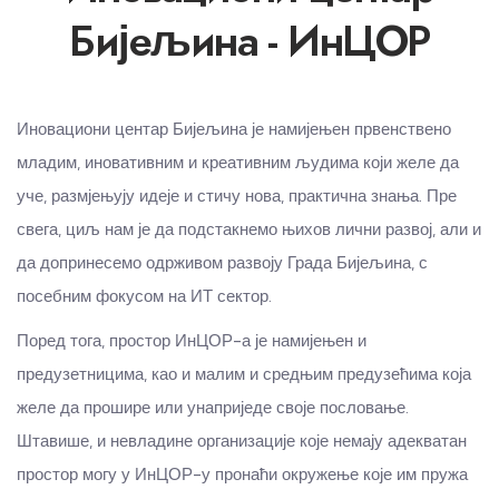
Бијељина - ИнЦОР
Иновациони центар Бијељина је намијењен првенствено
младим, иновативним и креативним људима који желе да
уче, размјењују идеје и стичу нова, практична знања. Пре
свега, циљ нам је да подстакнемо њихов лични развој, али и
да допринесемо одрживом развоју Града Бијељина, с
посебним фокусом на ИТ сектор.
Поред тога, простор ИнЦОР-а је намијењен и
предузетницима, као и малим и средњим предузећима која
желе да прошире или унаприједе своје пословање.
Штавише, и невладине организације које немају адекватан
простор могу у ИнЦОР-у пронаћи окружење које им пружа