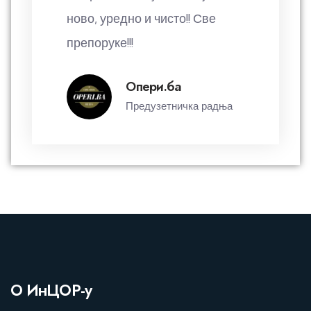
опремљен савременом
технологијом, идеалан за
људе који желе развити своје
бизнис идеје.
Соња Пајкић
Маркетинг менаџер