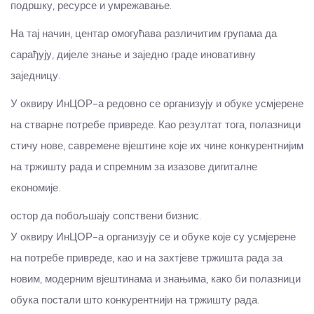
подршку, ресурсе и умрежавање.
На тај начин, центар омогућава различитим групама да
сарађују, дијеле знање и заједно граде иновативну
заједницу.
У оквиру ИнЦОР-а редовно се организују и обуке усмјерене
на стварне потребе привреде. Као резултат тога, полазници
стичу нове, савремене вјештине које их чине конкурентнијим
на тржишту рада и спремним за изазове дигиталне
економије.
остор да побољшају сопствени бизнис.
У оквиру ИнЦОР-а организују се и обуке које су усмјерене
на потребе привреде, као и на захтјеве тржишта рада за
новим, модерним вјештинама и знањима, како би полазници
обука постали што конкурентнији на тржишту рада.