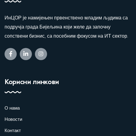
О ИнЦОР-у
ИнЦОР је намијењен првенствено младим људима са
подручја града Бијељина који желе да започну
сопствени бизнис, са посебним фокусом на ИТ сектор.
Корисни линкови
О нама