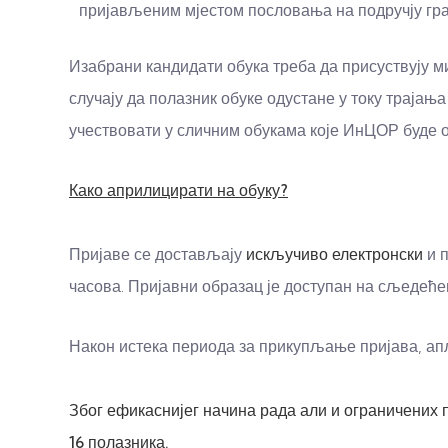
пријављеним мјестом пословања на подручју град
Изабрани кандидати обука треба да присуствују м
случају да полазник обуке одустане у току трајањ
учествовати у сличним обукама које ИнЦОР буде о
Како априлицирати на обуку?
Пријаве се достављају
искључиво електронски
и п
часова. Пријавни образац је доступан на сљедеће
Након истека периода за прикупљање пријава, ап
Због ефикаснијег начина рада али и ограничених 
16 полазника.