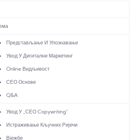
ема
Представљање И Упознавање
Увод У Дигитални Маркетинг
Online Видљивост
СЕО Основе
Q&A
Увод У „СЕО Copywriting“
Истраживање Кључних Ријечи
Вјежбе