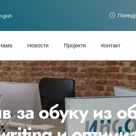
Понед‌ј
nglish
Нама
Новости
Пројекти
Контакт
в за обуку из о
riting и оптими