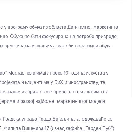
ће у програму обука из области Дигиталног маркетинга
ице. Обука ће бити фокусирана на потребе привреде,
им вјештинама и знањима, како би полазници обука
о“ Мостар који имају преко 10 година искуства у
ројеката и клијентима у БиХ и иностранству, те
осе знање из праксе које преносе полазницима на
мјерима и развој најбољег маркетиншког модела.
и Градска управа Града Бијељина, а одржаваће се
Р
, Филипа Вишњића 17 (изнад кафића „Гарден Пуб“).