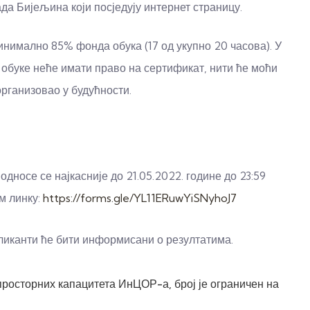
а Бијељина који посједују интернет страницу.
инимално 85% фонда обука (17 од укупно 20 часова). У
а обуке неће имати право на сертификат, нити ће моћи
рганизовао у будућности.
односе се најкасније до 21.05.2022. године до 23:59
м линку:
https://forms.gle/YL11ERuwYiSNyhoJ7
ликанти ће бити информисани о резултатима.
просторних капацитета ИнЦОР-а, број је ограничен на