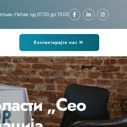
ељак-Петак: од 07:00 до 15:00
Контактирајте нас
бласти „Сео
зација