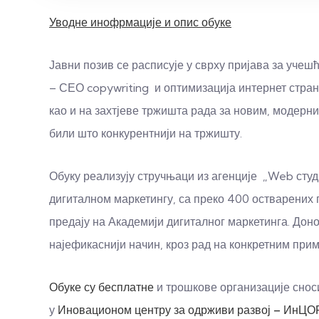
Уводне инофрмације и опис обуке
Јавни позив се расписује у сврху пријава за учеш
– СЕО copywriting и оптимизација интернет стран
као и на захтјеве тржишта рада за новим, модерн
били што конкурентнији на тржишту.
Обуку реализују стручњаци из агенције „Web студи
дигиталном маркетингу, са преко 400 остварених п
предају на Академији дигиталног маркетинга. Дон
најефикаснији начин, кроз рад на конкретним при
Обуке су бесплатне
и трошкове организације снос
у
Иновационом центру за одрживи развој – ИнЦО