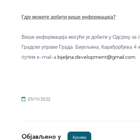
Гд‌је можете добити више информација
?
Више информација могуће је добити у Одсјеку за 
Градске управе Града Бијељина, Карађорђева 4 кан
путем e-mail-a
bijeljina.development@gmail.com
.
05/11/2022
Објављено у
Архива