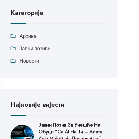
Категорије
Архива
Јавни позиви
Новости
Најновије вијести
Јавни Позив За Учешће На
Обуци “Са AI На Ти – Алати
Који Мијењају Пословање”