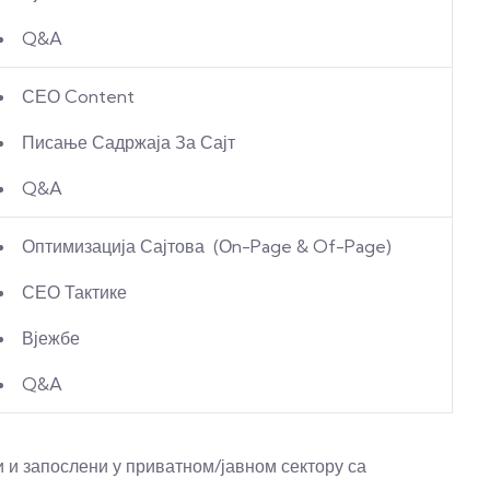
Q&A
СЕО Content
Писање Садржаја За Сајт
Q&A
Оптимизација Сајтова (Оn-Page & Of-Page)
СЕО Тактике
Вјежбе
Q&A
и запослени у приватном/јавном сектору са