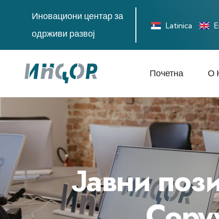
Иновациони центар за
Latinica
E
одрживи развој
Почетна
О 
Јавни пози
Copyw