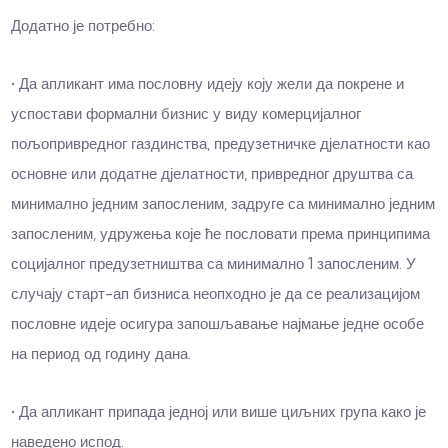
Додатно је потребно:
• Да апликант има пословну идеју коју жели да покрене и
успостави формални бизнис у виду комерцијалног
пољопривредног газдинства, предузетничке д‌јелатности као
основне или додатне д‌јелатности, привредног друштва са
минимално једним запосленим, задруге са минимално једним
запосленим, удружења које ће пословати према принципима
социјалног предузетништва са минимално 1 запосленим. У
случају старт-ап бизниса неопходно је да се реализацијом
пословне идеје осигура запошљавање најмање једне особе
на период од годину дана.
• Да апликант припада једној или више циљних група како је
наведено испод.