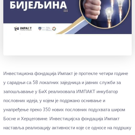
Инвестициона фондација Импакт је протекле четири године
у сарадњи са 58 локалних заједница и јавних служби за
запошљавање у БиХ реализовала ИМПАКТ инкубатор
пословних идеја, у којем је подржано оснивање и
унапређење преко 350 нових пословних подухвата широм
Босне и Херцеговине. Инвестицијска фондација Импакт
наставља реализацију активности које се односе на подршку