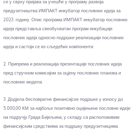
се у сврху пријава за учешће у програму развоја
предузетништва ИМПАКТ инкубатор пословних идеја за
2023. годину. Опис програма ИМПАКТ инкубатор пословних
идеја представља свеобухватан програм инкубације
пословних идеја односно подршке реализацији пословних
идеја и састоји се из сљедећих компоненти:
2. Припрема и реализација презентације пословних идеја
пред стручном комисијом за оцјену пословних планова и
пословних модела.
3. Дод‌јела бесповратне финансијске подршке у износу до
5.000,00 КМ за најбоље позитивно оцијењене пословне идеје
на подручју Града Бијељина, у складу са расположивим
финансијским средствима за подршку предузетницима.