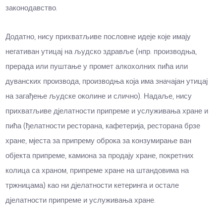
законодавство.
Додатно, нису прихватљиве пословне идеје које имају
негативан утицај на људско здравље (нпр. производња,
прерада или пуштање у промет алкохолних пића или
дуванских производа, производња која има значајан утицај
на загађење људске околине и слично). Надаље, нису
прихватљиве д‌јелатности припреме и услуживања хране и
пића (ђелатности ресторана, кафетерија, ресторана брзе
хране, мјеста за припрему оброка за конзумирање ван
објекта припреме, камиона за продају хране, покретних
колица са храном, припреме хране на штандовима на
тржницама) као ни д‌јелатности кетеринга и остале
д‌јелатности припреме и услуживања хране.