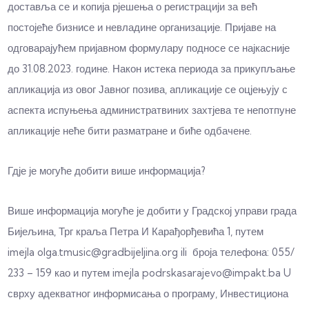
доставља се и копија рјешења о регистрацији за већ
постојеће бизнисе и невладине организације. Пријаве на
одговарајућем пријавном формулару подносе се најкасније
до 31.08.2023.
године. Након истека периода за прикупљање
апликација из овог Јавног позива, апликације се оцјењују с
аспекта испуњења администратвиних захтјева те непотпуне
апликације неће бити разматране и биће одбачене.
Гд‌је је могуће добити више информација?
Више информација могуће је добити у Градској управи града
Бијељина, Трг краља Петра И Карађорђевића 1, путем
imejla olga.tmusic@gradbijeljina.org ili броја телефона: 055/
233 – 159 као и путем imejla podrskasarajevo@impakt.ba U
сврху адекватног информисања о програму, Инвестициона