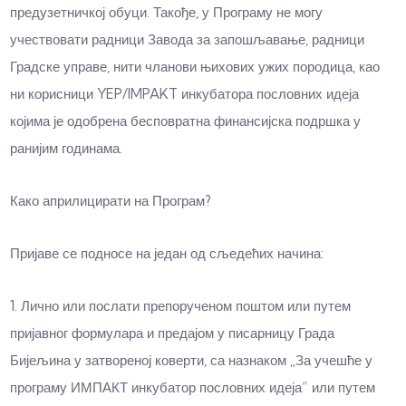
предузетничкој обуци. Такође, у Програму не могу
учествовати радници Завода за запошљавање, радници
Градске управе, нити чланови њихових ужих породица, као
ни корисници YEP/IMPAKT инкубатора пословних идеја
којима је одобрена бесповратна финансијска подршка у
ранијим годинама.
Како априлицирати на Програм?
Пријаве се подносе на један од сљедећих начина:
1. Лично или послати препорученом поштом или путем
пријавног формулара и предајом у писарницу Града
Бијељина у затвореној коверти, са назнаком „За учешће у
програму ИМПАКТ инкубатор пословних идеја“ или путем