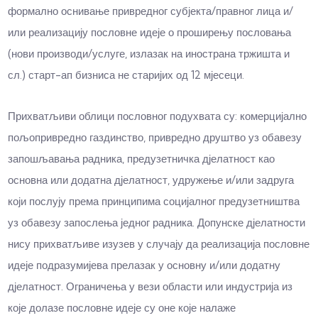
формално оснивање привредног субјекта/правног лица и/
или реализацију пословне идеје о проширењу пословања
(нови производи/услуге, излазак на инострана тржишта и
сл.) старт-ап бизниса не старијих од 12 мјесеци.
Прихватљиви облици пословног подухвата су: комерцијално
пољопривредно газдинство, привредно друштво уз обавезу
запошљавања радника, предузетничка д‌јелатност као
основна или додатна д‌јелатност, удружење и/или задруга
који послују према принципима социјалног предузетништва
уз обавезу запослења једног радника. Допунске д‌јелатности
нису прихватљиве изузев у случају да реализација пословне
идеје подразумијева прелазак у основну и/или додатну
д‌јелатност. Ограничења у вези области или индустрија из
које долазе пословне идеје су оне које налаже