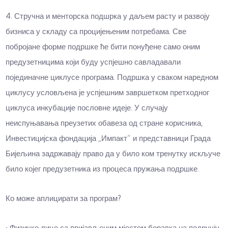
4. Стручна и менторска подшрка у даљем расту и развоју
бизниса у складу са процијењеним потребама. Све
побројане форме подршке ће бити понуђене само оним
предузетницима који буду успјешно савладавали
појединачне циклусе програма. Подршка у сваком наредном
циклусу условљена је успјешним завршетком претходног
циклуса инкубације пословне идеје. У случају
неиспуњавања преузетих обавеза од стране корисника,
Инвестицијска фондација „Импакт“ и представници Града
Бијељина задржавају право да у било ком тренутку искључе
било којег предузетника из процеса пружања подршке.
Ко може аплицирати за програм?
• Физичко лице са пријављеним мјестом боравка на подручју