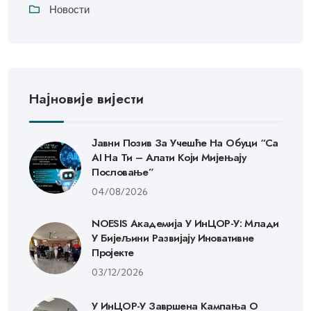
Новости
Најновије вијести
Јавни Позив За Учешће На Обуци “Са
AI На Ти – Алати Који Мијењају
Пословање”
04/08/2026
NOESIS Академија У ИнЦОР-У: Млади
У Бијељини Развијају Иновативне
Пројекте
03/12/2026
У ИнЦОР-У Завршена Кампања О