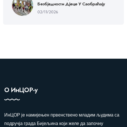
Безбједности Дјеце У Саобраћају
02/11/2026
О ИнЦОР-у
ИнЦОР је намијењен првенствено младим људима са
подручја града Бијељина који желе да започну