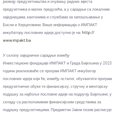
развоју предузетништва и очувању радних мјеста
предузетника и малих предузећа, а у сарадњи са локалним
заједницама, кантонима и службама за запошљавање у
Босни и Херцеговини. Више информација о ИМПАКТ
инкубатору пословних идеја доступно је на:
http://​
www.impakt.ba
У склопу заједничке сарадње између
Инвестиционе
фондације ИМПАКТ и Града Бијељина у 2023.
години реализоваће се програм ИМПАКТ инкубатор
пословних идеја који ће, између осталог, обухватити програм
предузетничке обуке те финансијску, стручну и менторску
подршку за најбоље пословне идеје на подручју Бијељине, у
складу са расположивим финансијским средствима за
подршку предузетницима. Предметни Јавни позив расписује