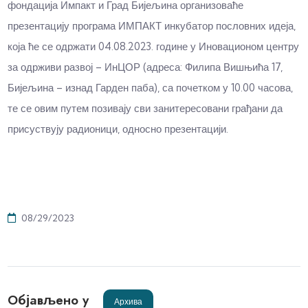
фондација Импакт и Град Бијељина организоваће
презентацију програма ИМПАКТ инкубатор пословних идеја,
која ће се одржати 04.08.2023. године у Иновационом центру
за одрживи развој – ИнЦОР (адреса: Филипа Вишњића 17,
Бијељина – изнад Гарден паба), са почетком у 10.00 часова,
те се овим путем позивају сви занитересовани грађани да
присуствују радионици, односно презентацији.
08/29/2023
Објављено у
Архива