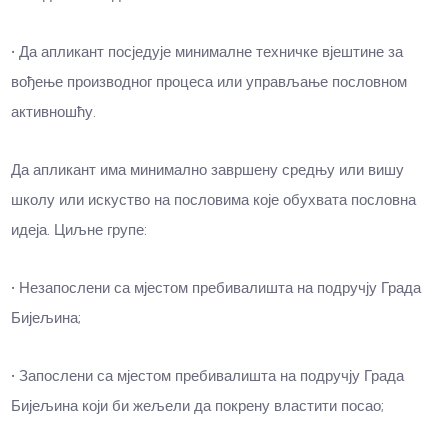
• Да апликант посједује минималне техничке вјештине за
вођење производног процеса или управљање пословном
активношћу.
Да апликант има минимално завршену средњу или вишу
школу или искуство на пословима које обухвата пословна
идеја. Циљне групе:
• Незапослени са мјестом пребивалишта на подручју Града
Бијељина;
• Запослени са мјестом пребивалишта на подручју Града
Бијељина који би жељели да покрену властити посао;