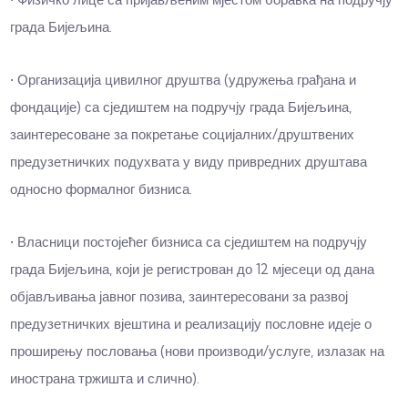
града Бијељина.
• Организација цивилног друштва (удружења грађана и
фондације) са сједиштем на подручју града Бијељина,
заинтересоване за покретање социјалних/друштвених
предузетничких подухвата у виду привредних друштава
односно формалног бизниса.
• Власници постојећег бизниса са сједиштем на подручју
града Бијељина, који је регистрован до 12 мјесеци од дана
објављивања јавног позива, заинтересовани за развој
предузетничких вјештина и реализацију пословне идеје о
проширењу пословања (нови производи/услуге, излазак на
инострана тржишта и слично).