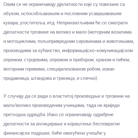
Овим се не ограничавају д‌јелатности које су повезане са
обуком, оспособљавањем и пословним усавршавањем
кувара, угоститеља, итд. Неприхватљивим ће се сматрати
д‌јелатности трговине на велико и мало (моторним возилима
и мотоциклима, пољопривредним сировинама и животињама,
производима за кућанство, информацијско-комуникацијском
опремом, стројевима, опремом и прибором, храном и пићем,
моторним горивима, специјализованом робом, изван
продавница, штандова и тржница, и слично).
У случају да се ради о властитој производњи и трговини на
мало/велико произведеним учинцима, тада не вриједи
претходна одредба. Иако се ограничавају одређене
д‌јелатности за аплицирање и кориштење бесповратне
финансијске подршке, биће омогућено учешће у