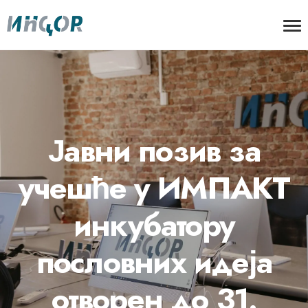
Јавни позив за
учешће у ИМПАКТ
инкубатору
пословних идеја
отворен до 31.