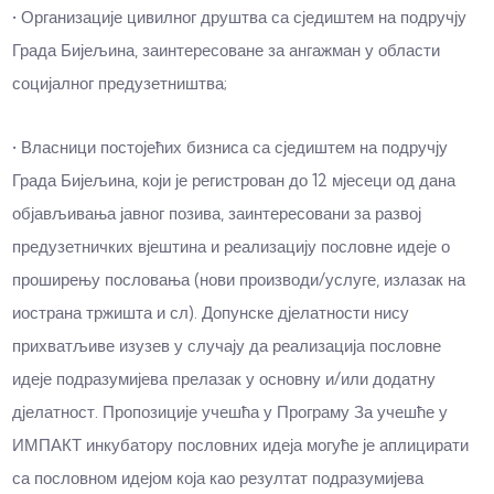
• Организације цивилног друштва са сједиштем на подручју
Града Бијељина, заинтересоване за ангажман у области
социјалног предузетништва;
• Власници постојећих бизниса са сједиштем на подручју
Града Бијељина, који је регистрован до 12 мјесеци од дана
објављивања јавног позива, заинтересовани за развој
предузетничких вјештина и реализацију пословне идеје о
проширењу пословања (нови производи/услуге, излазак на
иострана тржишта и сл). Допунске д‌јелатности нису
прихватљиве изузев у случају да реализација пословне
идеје подразумијева прелазак у основну и/или додатну
д‌јелатност. Пропозиције учешћа у Програму За учешће у
ИМПАКТ инкубатору пословних идеја могуће је аплицирати
са пословном идејом која као резултат подразумијева