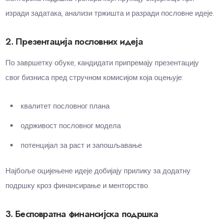
изради задатака, анализи тржишта и разради пословне идеје.
2. Презентација пословних идеја
По завршетку обуке, кандидати припремају презентацију
свог бизниса пред стручном комисијом која оцењује:
квалитет пословног плана
одрживост пословног модела
потенцијал за раст и запошљавање
Најбоље оцијењене идеје добијају прилику за додатну
подршку кроз финансирање и менторство.
3. Бесповратна финансијска подршка