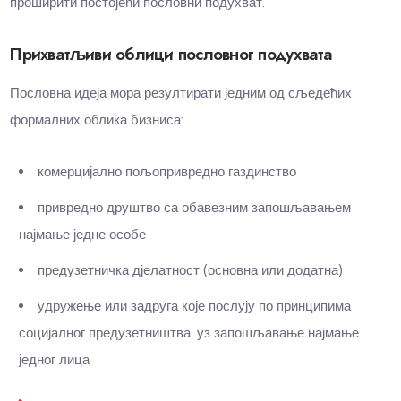
проширити постојећи пословни подухват.
Прихватљиви облици пословног подухвата
Пословна идеја мора резултирати једним од сљедећих
формалних облика бизниса:
комерцијално пољопривредно газдинство
привредно друштво са обавезним запошљавањем
најмање једне особе
предузетничка дјелатност (основна или додатна)
удружење или задруга које послују по принципима
социјалног предузетништва, уз запошљавање најмање
једног лица