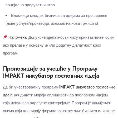
социјално предузетништво
Власници младих бизниса са идејама за проширење
(нове услуге/производи, излазак на нова тржишта)
Напомена:
Допунске дјелатности нису прихватљиве, осим
ако прелазе у основну и/или додатну дјелатност кроз
програм.
Пропозиције за учешће у Програму
IMPAKT инкубатор пословних идеја
Да би учествовали у програму
IMPAKT инкубатор пословних
идеја
, кандидати морају аплицирати са пословном идејом
која испуњава одређене критеријуме. Програм је намијењен
онима који планирају формално покретање бизниса или желе