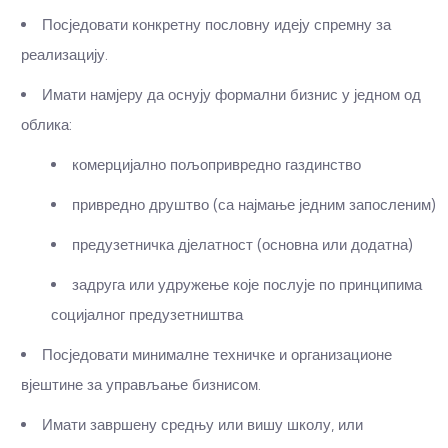
Посједовати конкретну пословну идеју спремну за
реализацију.
Имати намјеру да оснују формални бизнис у једном од
облика:
комерцијално пољопривредно газдинство
привредно друштво (са најмање једним запосленим)
предузетничка дјелатност (основна или додатна)
задруга или удружење које послује по принципима
социјалног предузетништва
Посједовати минималне техничке и организационе
вјештине за управљање бизнисом.
Имати завршену средњу или вишу школу, или