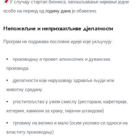
У случају стартап бизниса, запошљавање најмање једне
особе на период од
годину дана
је обавезно.
Непожељне и неприхватљиве дјелатности
Програм не подржава пословне идеје које укључују:
производњу и промет алкохолних и дуванских
производа
дјелатности које нарушавају здравље људи или
животну средину
угоститељство у ужем смислу (ресторани, кафетерије,
кетеринг, камиони за храну, пијачни штандови)
трговину на велико и мало (осим уколико се односи на
властиту производњу)