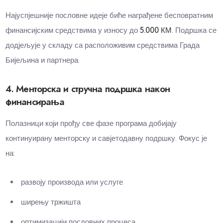
Најуспјешније пословне идеје биће награђене бесповратним
финансијским средствима у износу до
5.000 КМ
. Подршка се
додјељује у складу са расположивим средствима Града
Бијељина и партнера.
4. Менторска и стручна подршка након
финансирања
Полазници који прођу све фазе програма добијају
континуирану менторску и савјетодавну подршку. Фокус је
на:
развоју производа или услуге
ширењу тржишта
оптимизацији пословних процеса