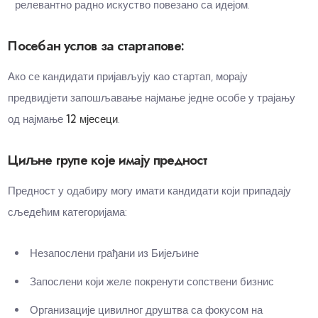
релевантно радно искуство повезано са идејом.
Посебан услов за стартапове:
Ако се кандидати пријављују као стартап, морају
предвидјети запошљавање најмање једне особе у трајању
од најмање
12 мјесеци
.
Циљне групе које имају предност
Предност у одабиру могу имати кандидати који припадају
сљедећим категоријама:
Незапослени грађани из Бијељине
Запослени који желе покренути сопствени бизнис
Организације цивилног друштва са фокусом на