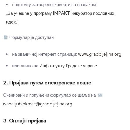
поштом у затвореној коверти са назнаком:
„За учешће у програму IMPAKT инкубатор пословних
идеја“
Формулар је доступан:
на званичној интернет страници:
www.gradbijeljina.org
или лично на
Инфо-пулту Градске управе
2. Пријава путем електронске поште
Скенирани и попуњени формулар се шаље на:
ivana.ljubinkovic@gradbijeljina.org
3. Онлајн пријава