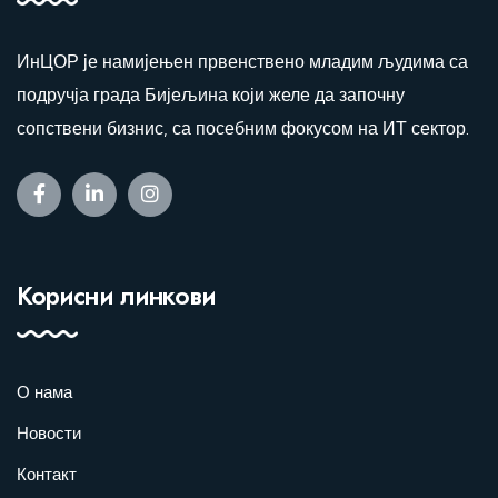
ИнЦОР је намијењен првенствено младим људима са
подручја града Бијељина који желе да започну
сопствени бизнис, са посебним фокусом на ИТ сектор.
Корисни линкови
О нама
Новости
Контакт