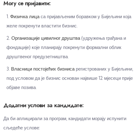
Могу се пријавити:
Физичка лица
са пријављеним боравком у Бијељини која
желе покренути властити бизнис.
Организације цивилног друштва
(удружења грађана и
фондације) које планирају покренути формални облик
друштвеног предузетништва.
Власници постојећих бизниса
регистрованих у Бијељини,
под условом да је бизнис основан највише 12 мјесеци прије
објаве позива.
Додатни услови за кандидате:
Да би аплицирали за програм, кандидати морају испунити
сљедеће услове: