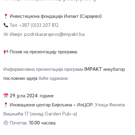
Инвестициона фондација Инпакт (Сарајево)
Тел: +387 (0)33 207 812
Имејл:
podrskasarajevo@impakt.ba
Позив на презентацију програма:
Информативна презентација програма
IMPAKT инкубатор
пословних идеја
биће одржана:
29. јула 2024. године
Иновациони центар Бијељина – ИнЦОР
, Улица Филипа
Вишњића 17 (изнад Garden Pub-а)
Почетак:
10.00 часова