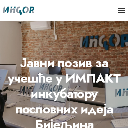
Јавни позив за
учешће у ИМПАКТ
инкубатору
пословних идеја
Бијељина