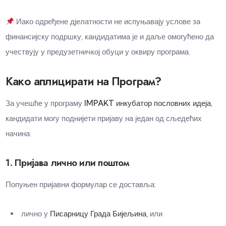
Иако одређене дјелатности не испуњавају услове за
финансијску подршку, кандидатима је и даље омогућено да
учествују у предузетничкој обуци у оквиру програма.
Како аплицирати на Програм?
За учешће у програму
IMPAKT инкубатор пословних идеја
,
кандидати могу поднијети пријаву на један од сљедећих
начина:
1. Пријава лично или поштом
Попуњен пријавни формулар се доставља:
лично у
Писарницу Града Бијељина
, или