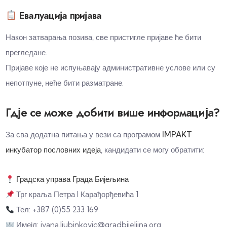
Евалуација пријава
Након затварања позива, све пристигле пријаве ће бити
прегледане.
Пријаве које не испуњавају административне услове или су
непотпуне, неће бити разматране.
Гдје се може добити више информација?
За сва додатна питања у вези са програмом
IMPAKT
инкубатор пословних идеја
, кандидати се могу обратити:
Градска управа Града Бијељина
Трг краља Петра I Карађорђевића 1
Тел: +387 (0)55 233 169
Имејл:
ivana.ljubinkovic@gradbijeljina.org