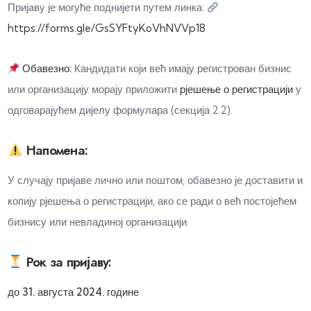
Пријаву је могуће поднијети путем линка:
https://forms.gle/GsSYFtyKoVhNVVp18
Обавезно:
Кандидати који већ имају регистрован бизнис
или организацију морају приложити
рјешење о регистрацији
у
одговарајућем дијелу формулара (секција 2.2).
Напомена:
У случају пријаве лично или поштом, обавезно је доставити и
копију рјешења о регистрацији, ако се ради о већ постојећем
бизнису или невладиној организацији.
Рок за пријаву:
до 31. августа 2024. године