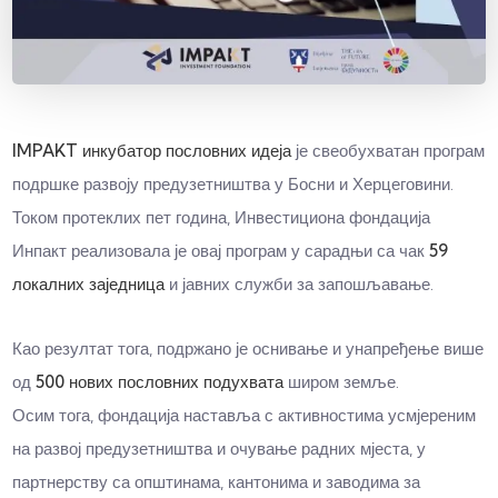
IMPAKT инкубатор пословних идеја
је свеобухватан програм
подршке развоју предузетништва у Босни и Херцеговини.
Током протеклих пет година, Инвестициона фондација
Инпакт реализовала је овај програм у сарадњи са чак
59
локалних заједница
и јавних служби за запошљавање.
Као резултат тога, подржано је оснивање и унапређење више
од
500 нових пословних подухвата
широм земље.
Осим тога, фондација наставља с активностима усмјереним
на развој предузетништва и очување радних мјеста, у
партнерству са општинама, кантонима и заводима за