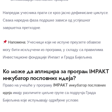
Напредак учесника прати се кроз јасно дефинисане циклусе.
Свака наредна фаза подршке зависи од успјешног
завршетка претходне.
Напомена:
Учесници који не испуне преузете обавезе
могу бити искључени из програма, у складу са правилима
Инвестиционе фондације Инпакт и Града Бијељина.
Ко може да аплицира за програм IMPAKT
инкубатор пословних идеја?
Право на учешће у програму
IMPAKT инкубатор пословних
идеја
имају различите циљне групе са подручја Града
Бијељина које испуњавају одређене услове.