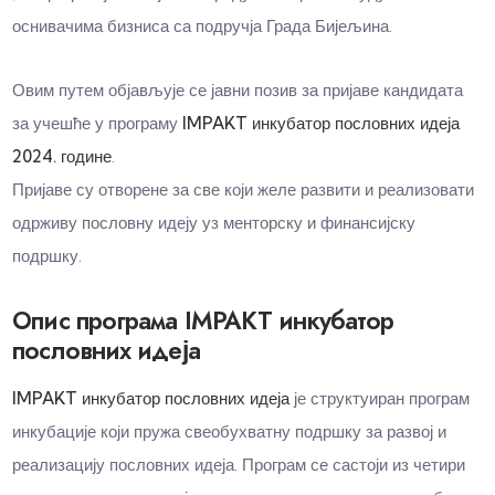
оснивачима бизниса са подручја Града Бијељина.
Овим путем објављује се јавни позив за пријаве кандидата
за учешће у програму
IMPAKT инкубатор пословних идеја
2024. године
.
Пријаве су отворене за све који желе развити и реализовати
одрживу пословну идеју уз менторску и финансијску
подршку.
Опис програма IMPAKT инкубатор
пословних идеја
IMPAKT инкубатор пословних идеја
је структуиран програм
инкубације који пружа свеобухватну подршку за развој и
реализацију пословних идеја. Програм се састоји из четири