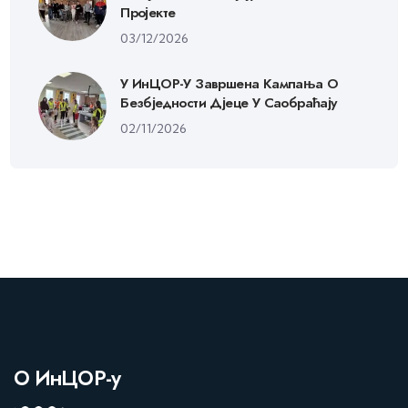
Пројекте
03/12/2026
У ИнЦОР-У Завршена Кампања О
Безбједности Дјеце У Саобраћају
02/11/2026
О ИнЦОР-у