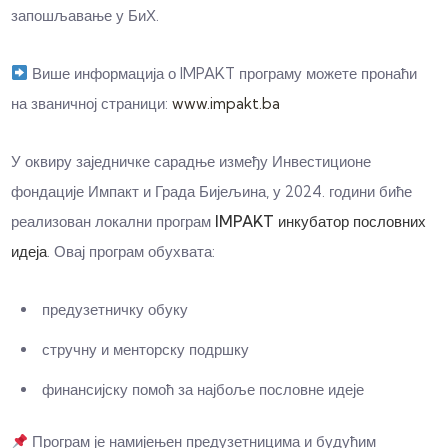
запошљавање у БиХ.
Више информација о IMPAKT програму можете пронаћи
на званичној страници:
www.impakt.ba
У оквиру заједничке сарадње између Инвестиционе
фондације Импакт и Града Бијељина, у 2024. години биће
реализован локални програм
IMPAKT инкубатор пословних
идеја
. Овај програм обухвата:
предузетничку обуку
стручну и менторску подршку
финансијску помоћ за најбоље пословне идеје
Програм је намијењен предузетницима и будућим