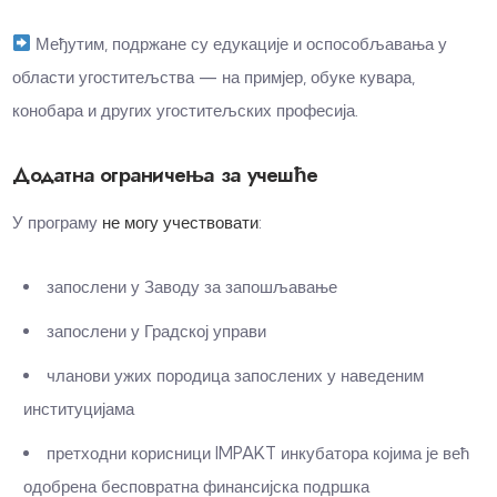
Међутим, подржане су едукације и оспособљавања у
области угоститељства — на примјер, обуке кувара,
конобара и других угоститељских професија.
Додатна ограничења за учешће
У програму
не могу учествовати
:
запослени у Заводу за запошљавање
запослени у Градској управи
чланови ужих породица запослених у наведеним
институцијама
претходни корисници IMPAKT инкубатора којима је већ
одобрена бесповратна финансијска подршка