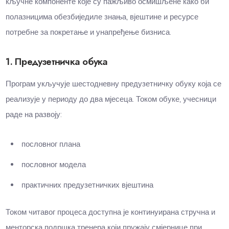
кључне компоненте које су пажљиво осмишљене како би
полазницима обезбиједиле знања, вјештине и ресурсе
потребне за покретање и унапређење бизниса.
1. Предузетничка обука
Програм укључује шестодневну предузетничку обуку која се
реализује у периоду до два мјесеца. Током обуке, учесници
раде на развоју:
пословног плана
пословног модела
практичних предузетничких вјештина
Током читавог процеса доступна је континуирана стручна и
менторска подршка тренера који пружају смјернице при