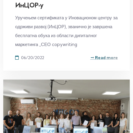
ИнЦОР-у
Уручењем сертификата у Иновационом центру за
одрживи развој (ИнЦОР), званично је завршена
бесплатна обука из области дигиталног
маркетинга „СЕО copywriting
06/20/2022
Read more