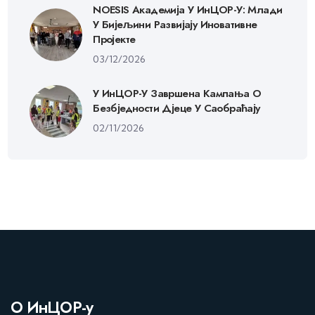
NOESIS Академија У ИнЦОР-У: Млади
У Бијељини Развијају Иновативне
Пројекте
03/12/2026
У ИнЦОР-У Завршена Кампања О
Безбједности Дјеце У Саобраћају
02/11/2026
О ИнЦОР-у