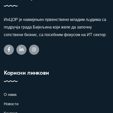
ИнЦОР је намијењен првенствено младим људима са
подручја града Бијељина који желе да започну
сопствени бизнис, са посебним фокусом на ИТ сектор.
Корисни линкови
О нама
Новости