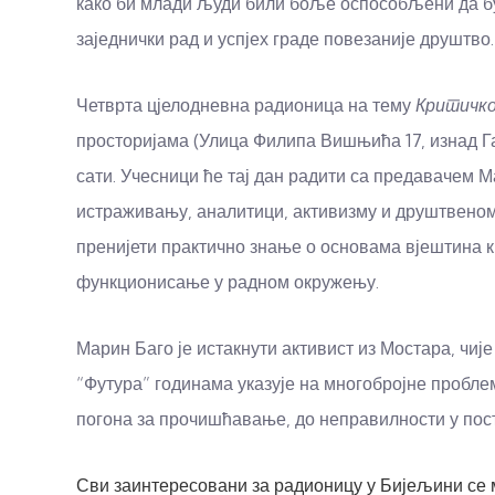
како би млади људи били боље оспособљени да бу
заједнички рад и успјех граде повезаније друштво.
Четврта цјелодневна радионица на тему
Критичк
просторијама (Улица Филипа Вишњића 17, изнад Гард
сати. Учесници ће тај дан радити са предавачем 
истраживању, аналитици, активизму и друштвено
пренијети практично знање о основама вјештина 
функционисање у радном окружењу.
Марин Баго је истакнути активист из Мостара, ч
“Футура” годинама указује на многобројне пробле
погона за прочишћавање, до неправилности у пост
Сви заинтересовани за радионицу у Бијељини се мо