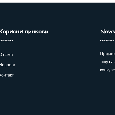
Корисни линкови
Newsl
Пријави
О нама
току са
Новости
конкур
Контакт