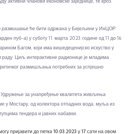
ду активни чланови економске заједнице, те кроз
о размишање
ће бити одржана у Бијељини у ИнЦОР
ен пуб-а) у суботу 11. марта 2023. године од 11 до 16
Марином Багом, који има вишедеценијско искуство у
м раду. Циљ интерактивне радионице је младима
критичког размишљања потребних за успјешно
ије Удружење за унапређење квалитета живљења
ме у Мостару, од колектора отпадних вода, муља из
упцима тендера и јавних набавки.
гу пријавити до петка 10.03.2023 у 17 сати на
овом