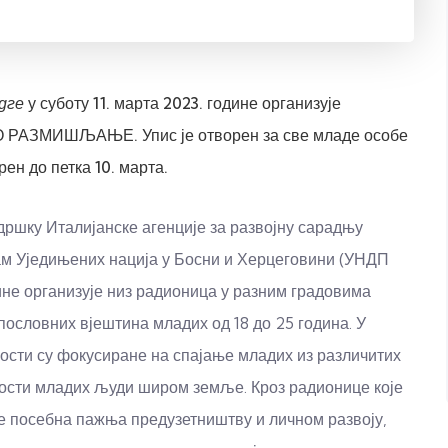
дге
у суботу 11. марта 2023. године организује
О РАЗМИШЉАЊЕ. Упис је отворен за све младе особе
рен до петка 10. марта.
дршку Италијанске агенције за развојну сарадњу
ам Уједињених нација у Босни и Херцеговини (УНДП
ине организује низ радионица у разним градовима
пословних вјештина младих од 18 до 25 година. У
ости су фокусиране на спајање младих из различитих
ости младих људи широм земље. Кроз радионице које
е посебна пажња предузетништву и личном развоју,