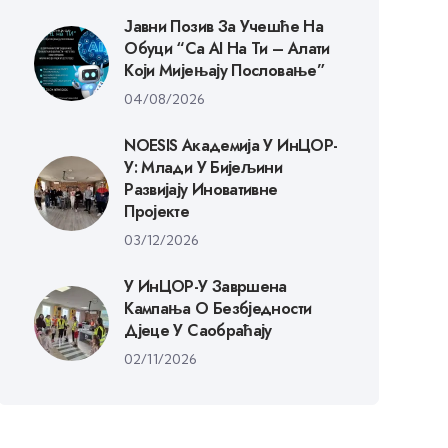
Јавни Позив За Учешће На
Обуци “Са AI На Ти – Алати
Који Мијењају Пословање”
04/08/2026
NOESIS Академија У ИнЦОР-
У: Млади У Бијељини
Развијају Иновативне
Пројекте
03/12/2026
У ИнЦОР-У Завршена
Кампања О Безбједности
Дјеце У Саобраћају
02/11/2026