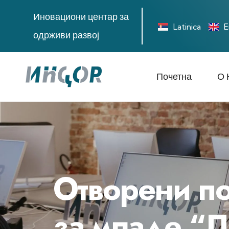
Иновациони центар за
Latinica
E
одрживи развој
Почетна
О 
Отворени по
за младе “