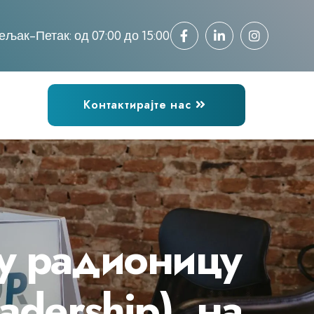
ељак-Петак: од 07:00 до 15:00
Контактирајте нас
ну радионицу
ership), на