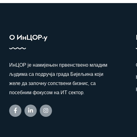
О ИнЦОР-у
ИнЦОР је намијењен првенствено младим
људима са подручја града Бијељина који
желе да започну сопствени бизнис, са
посебним фокусом на ИТ сектор.