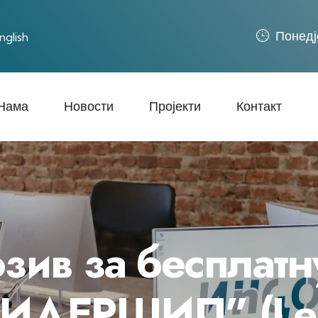
Понед‌ј
nglish
Нама
Новости
Пројекти
Контакт
зив за бесплат
ЛИДЕРШИП” (Lead