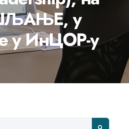
ШЉАЊЕ, у
не у ИнЦОР-у