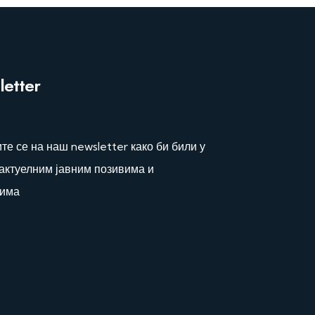
etter
те се на наш newsletter како би били у
 актуелним јавним позивима и
сима