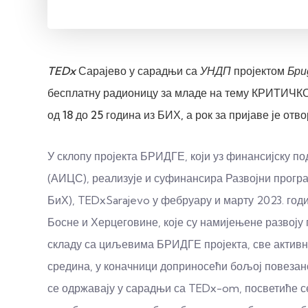
TEDx
Сарајево у сарадњи са
УНДП
пројектом
Бри
бесплатну радионицу за младе на тему КРИТИЧК
од 18 до 25 година из БИХ, а рок за пријаве је отво
У склопу пројекта БРИДГЕ, који уз финансијску по
(АИЦС), реализује и суфинансира Развојни прогр
БиХ), TEDxSarajevo у фебруару и марту 2023. год
Босне и Херцеговине, које су намијењене развоју 
складу са циљевима БРИДГЕ пројекта, све активн
средина, у коначници доприносећи бољој повезан
се одржавају у сарадњи са TEDx-om, посветиће с