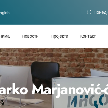
Понед‌ј
nglish
Нама
Новости
Пројекти
Контакт
arko Marjanović-ć