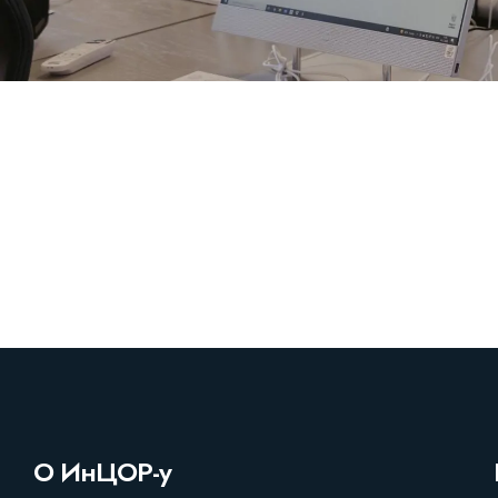
О ИнЦОР-у