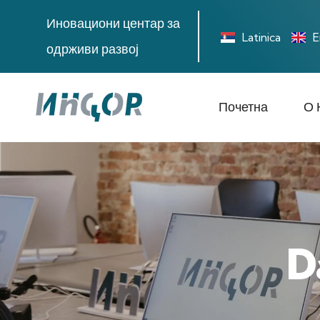
Иновациони центар за
Latinica
E
одрживи развој
Почетна
О 
D