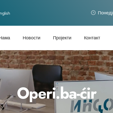
Понед‌ј
nglish
Нама
Новости
Пројекти
Контакт
Operi.ba-ćir