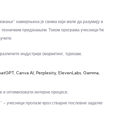
ловање“ намијењена је свима који желе да разумију и
а техничким предзнањем. Током програма учесници ће
учити:
азличите индустрије (маркетинг, туризам,
atGPT, Canva AI, Perplexity, ElevenLabs, Gamma,
е и оптимизовати интерне процесе;
м“ – учесници пролазе кроз стварне пословне задатке