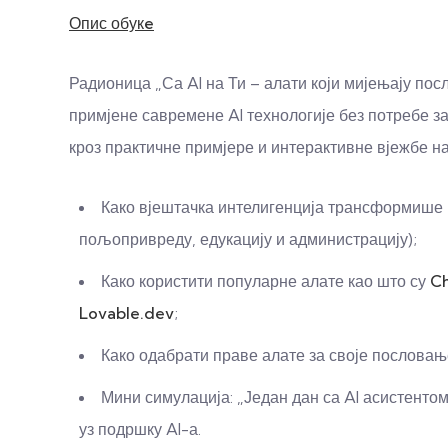
Опис обукe
Радионица „Са AI на Ти – алати који мијењају пос
примјене савремене AI технологије без потребе з
кроз практичне примјере и интерактивне вјежбе на
Како вјештачка интелигенција трансформише р
пољопривреду, едукацију и администрацију);
Како користити популарне алате као што су
Ch
Lovable.dev
;
Како одабрати праве алате за своје пословањ
Мини симулација: „Један дан са AI асистенто
уз подршку AI-а.