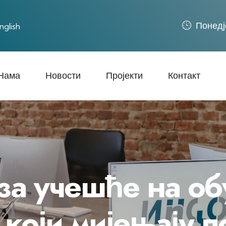
Понед‌ј
nglish
Нама
Новости
Пројекти
Контакт
за учешће на об
и који мијењају 