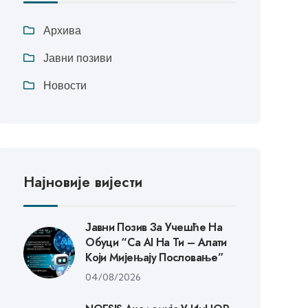
Архива
Јавни позиви
Новости
Најновије вијести
Јавни Позив За Учешће На
Обуци “Са AI На Ти – Алати
Који Мијењају Пословање”
04/08/2026