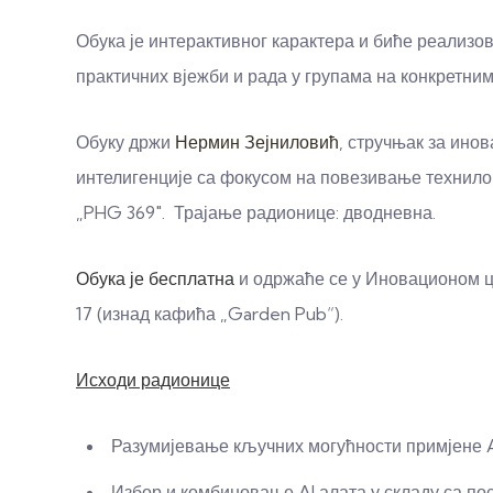
Обука је интерактивног карактера и биће реализо
практичних вјежби и рада у групама на конкретни
Обуку држи
Нермин Зејниловић
, стручњак за ино
интелигенције са фокусом на повезивање технило
„PHG 369″. Трајање радионице: дводневна.
Обука је бесплатна
и одржаће се у Иновационом 
17 (изнад кафића „Garden Pub“).
Исходи радионице
Разумијевање кључних могућности примјене A
Избор и комбиновање AI алата у складу са п