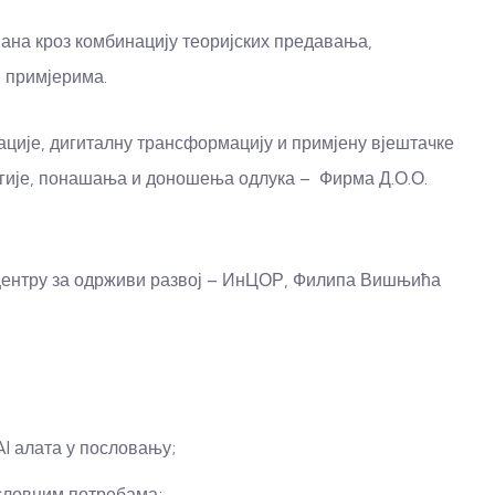
вана кроз комбинацију теоријских предавања,
м примјерима.
вације, дигиталну трансформацију и примјену вјештачке
гије, понашања и доношења одлука – Фирма Д.О.О.
центру за одрживи развој – ИнЦОР, Филипа Вишњића
I алата у пословању;
ословним потребама;