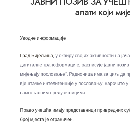
ЈАВНИ ПОЗИВ
ЗА УЧЕШЋ
алати који ми
Уводне информације
Град Бијељина
, у оквиру својих активности на ј
дигиталне трансформације, расписује јавни позив 
мијењају пословање“. Радионица има за циљ да 
вјештачке интелигенције у пословању, нарочито 
самосталним предузетницима.
Право учешћа имају представници привредних субј
број мјеста је ограничен.