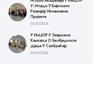
NOESIS Академија У ИнЦОР-
У: Млади У Бијељини
Развијају Иновативне
Пројекте
03/12/2026
У ИнЦОР-У Завршена
Кампања О Безбједности
Дјеце У Саобраћају
02/11/2026