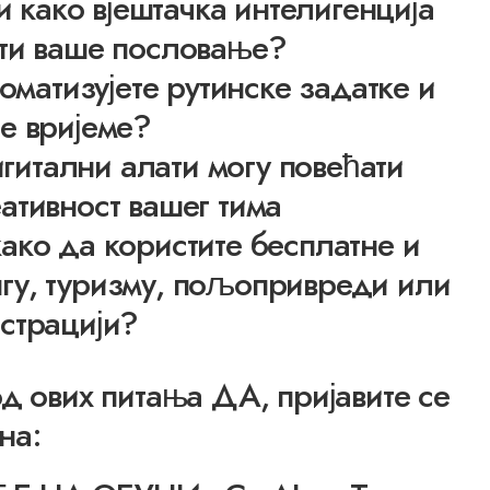
и како вјештачка интелигенција
ти ваше пословање?
матизујете рутинске задатке и
е вријеме?
гитални алати могу повећати
ативност вашег тима
ако да користите бесплатне и
нгу, туризму, пољопривреди или
страцији?
од ових питања ДА, пријавите се
на: