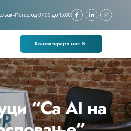
ељак-Петак: од 07:00 до 15:00
Контактирајте нас
уци “Са AI на
пословање”