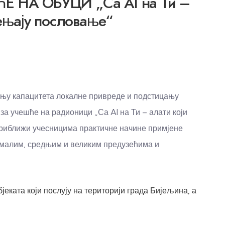
Е НА ОБУЦИ „Са AI на Ти –
јењају пословање“
ачању капацитета локалне привреде и подстицању
за учешће на радионици „Са AI на Ти – алати који
приближи учесницима практичне начине примјене
у малим, средњим и великим предузећима и
еката који послују на територији града Бијељина, а