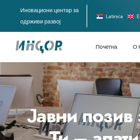
Иновациони центар за
Latinica
E
одрживи развој
Почетна
О 
Јавни позив 
Ти – алат