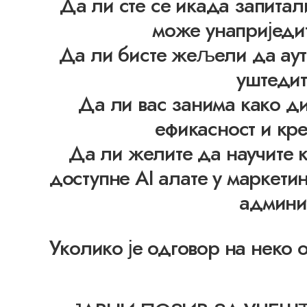
Да ли сте се икада запитал
може унаприједи
Да ли бисте жељели да ауто
уштедит
Да ли вас занима како ди
ефикасност и кре
Да ли желите да научите к
доступне AI алате у маркети
админи
Уколико је одговор на неко 