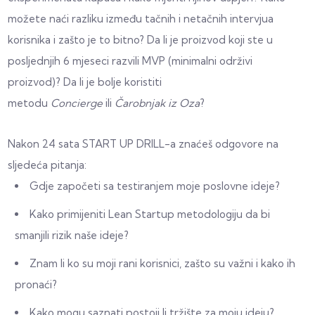
možete naći razliku između tačnih i netačnih intervjua
korisnika i zašto je to bitno? Da li je proizvod koji ste u
posljednjih 6 mjeseci razvili MVP (minimalni održivi
proizvod)? Da li je bolje koristiti
metodu
Concierge
ili
Čarobnjak iz Oza
?
Nakon 24 sata START UP DRILL-a znaćeš odgovore na
sljedeća pitanja:
Gdje započeti sa testiranjem moje poslovne ideje?
Kako primijeniti Lean Startup metodologiju da bi
smanjili rizik naše ideje?
Znam li ko su moji rani korisnici, zašto su važni i kako ih
pronaći?
Kako mogu saznati postoji li tržište za moju ideju?